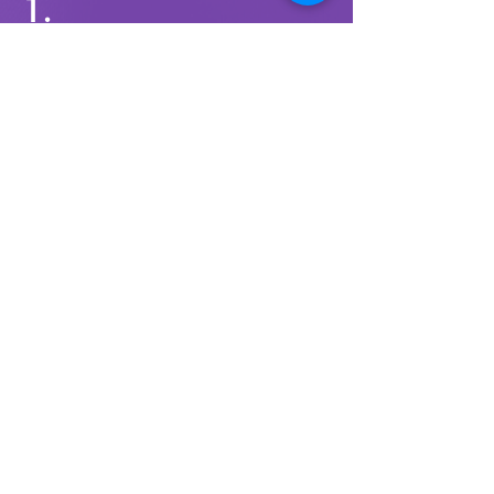
1.
섬도 편차 검사 (데니어)
2.
​큰 마디 검사
3.
작은 마디 검사
4.
​섬도 최대 편차 검사
5.